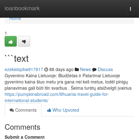
Home
loanbookmark
Togg
navi
Home
1
```text
ezekielqzkw917817
88 days ago
News
Discuss
Gyvenimo Kaina Lietuvoje: Biudžetas ir Patarimai Lietuvoje
gyvenimo kaina šiuo metu yra gana nei keli metus, todėl pinigų
planavimas gali būti itin svarbus . Šeima turėtų atsižvelgti įvairius
https://pumpkinabroad.com/lithuania-travel-guide-for-
international-students/
Comments
Who Upvoted
Comments
Submit a Comment