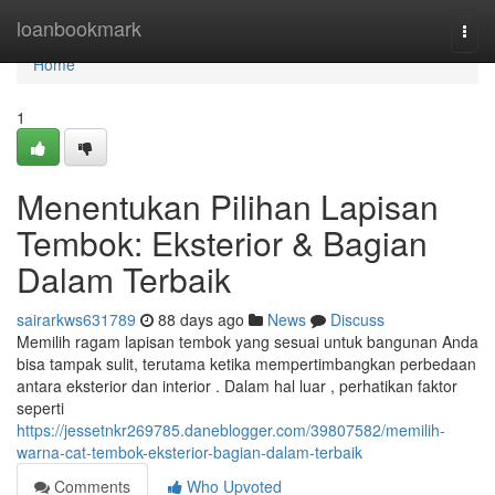
Home
loanbookmark
Togg
navi
Home
1
Menentukan Pilihan Lapisan
Tembok: Eksterior & Bagian
Dalam Terbaik
sairarkws631789
88 days ago
News
Discuss
Memilih ragam lapisan tembok yang sesuai untuk bangunan Anda
bisa tampak sulit, terutama ketika mempertimbangkan perbedaan
antara eksterior dan interior . Dalam hal luar , perhatikan faktor
seperti
https://jessetnkr269785.daneblogger.com/39807582/memilih-
warna-cat-tembok-eksterior-bagian-dalam-terbaik
Comments
Who Upvoted