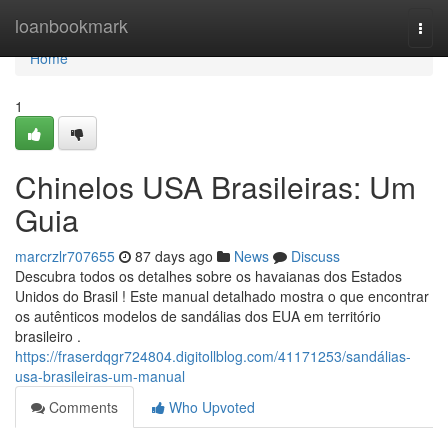
Home
loanbookmark
Togg
navi
Home
1
Chinelos USA Brasileiras: Um
Guia
marcrzlr707655
87 days ago
News
Discuss
Descubra todos os detalhes sobre os havaianas dos Estados
Unidos do Brasil ! Este manual detalhado mostra o que encontrar
os autênticos modelos de sandálias dos EUA em território
brasileiro .
https://fraserdqgr724804.digitollblog.com/41171253/sandálias-
usa-brasileiras-um-manual
Comments
Who Upvoted