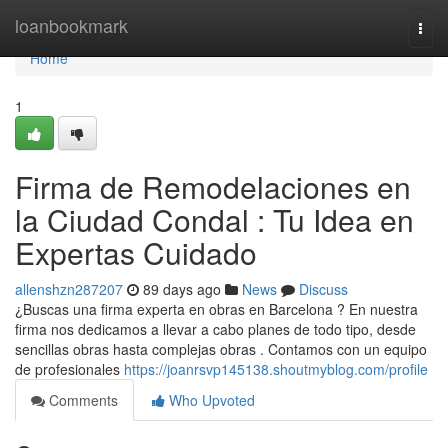
Home
loanbookmark
Togg
navi
Home
1
Firma de Remodelaciones en
la Ciudad Condal : Tu Idea en
Expertas Cuidado
allenshzn287207
89 days ago
News
Discuss
¿Buscas una firma experta en obras en Barcelona ? En nuestra
firma nos dedicamos a llevar a cabo planes de todo tipo, desde
sencillas obras hasta complejas obras . Contamos con un equipo
de profesionales
https://joanrsvp145138.shoutmyblog.com/profile
Comments
Who Upvoted