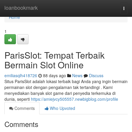
Home
loanbookmark
Togg
navi
Home
1
ParisSlot: Tempat Terbaik
Bermain Slot Online
emiliasqlh418726
88 days ago
News
Discuss
Situs ParisSlot adalah lokasi terbaik bagi Anda yang ingin bermain
permainan slot dengan pengalaman tak tertandingi . Kami
menyediakan banyak slot game dari penyedia terkemuka di
dunia, seperti
https://amiejvcy505557.newbigblog.com/profile
Comments
Who Upvoted
Comments