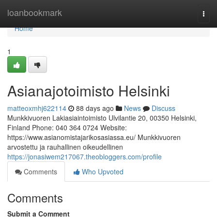
Home
loanbookmark
Togg
navi
Home
1
Asianajotoimisto Helsinki
matteoxmhj622114
88 days ago
News
Discuss
Munkkivuoren Lakiasiaintoimisto Ulvilantie 20, 00350 Helsinki,
Finland Phone: 040 364 0724 Website:
https://www.asianomistajarikosasiassa.eu/ Munkkivuoren
arvostettu ja rauhallinen oikeudellinen
https://jonasiwem217067.theobloggers.com/profile
Comments
Who Upvoted
Comments
Submit a Comment