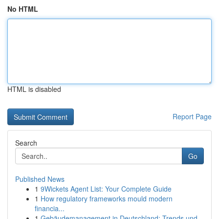
No HTML
HTML is disabled
Report Page
Search
Go
Published News
1
9Wickets Agent List: Your Complete Guide
1
How regulatory frameworks mould modern
financia...
1
Gebäudemanagement in Deutschland: Trends und