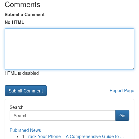
Comments
Submit a Comment
No HTML
HTML is disabled
Report Page
Search
Go
Published News
1
Track Your Phone – A Comprehensive Guide to ...