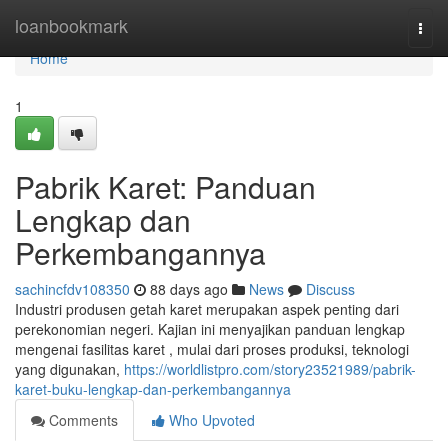
Home
loanbookmark
Togg
navi
Home
1
Pabrik Karet: Panduan
Lengkap dan
Perkembangannya
sachincfdv108350
88 days ago
News
Discuss
Industri produsen getah karet merupakan aspek penting dari
perekonomian negeri. Kajian ini menyajikan panduan lengkap
mengenai fasilitas karet , mulai dari proses produksi, teknologi
yang digunakan,
https://worldlistpro.com/story23521989/pabrik-
karet-buku-lengkap-dan-perkembangannya
Comments
Who Upvoted