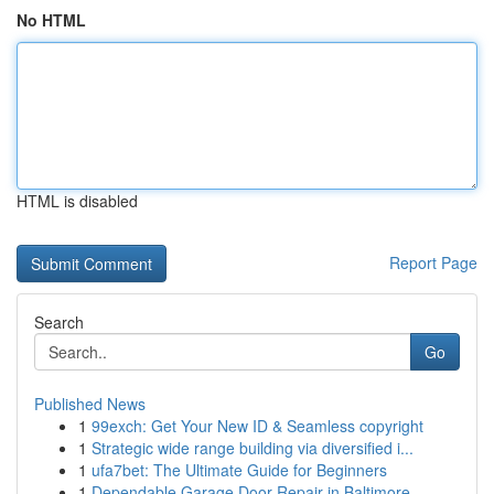
No HTML
HTML is disabled
Report Page
Search
Go
Published News
1
99exch: Get Your New ID & Seamless copyright
1
Strategic wide range building via diversified i...
1
ufa7bet: The Ultimate Guide for Beginners
1
Dependable Garage Door Repair in Baltimore,...