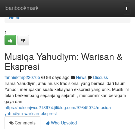
Home
loanbookmark
Togg
navi
Home
1
Musiqa Yahudiym: Warisan &
Ekspresi
fanniekfmp220705
86 days ago
News
Discuss
Irama Yahudiym, atau musik tradisional yang berasal dari kaum
Yahudi, merupakan suatu kekayaan ekspresi yang unik. Musik ini
telah berkembang sepanjang sejarah , mencerminkan beragam
gaya dan
https://nelsonjwcd213974.jiliblog.com/97645074/musiqa-
yahudiym-warisan-ekspresi
Comments
Who Upvoted