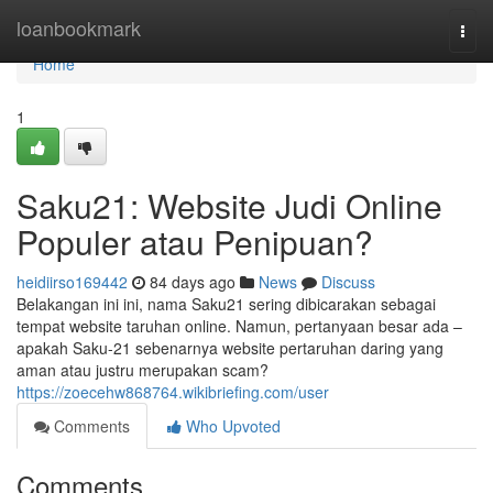
Home
loanbookmark
Togg
navi
Home
1
Saku21: Website Judi Online
Populer atau Penipuan?
heidiirso169442
84 days ago
News
Discuss
Belakangan ini ini, nama Saku21 sering dibicarakan sebagai
tempat website taruhan online. Namun, pertanyaan besar ada –
apakah Saku-21 sebenarnya website pertaruhan daring yang
aman atau justru merupakan scam?
https://zoecehw868764.wikibriefing.com/user
Comments
Who Upvoted
Comments