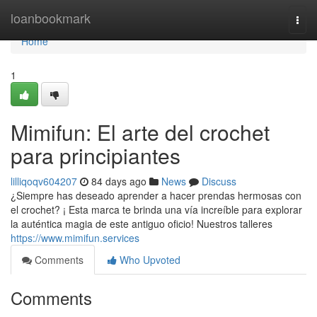
Home
loanbookmark
Togg
navi
Home
1
Mimifun: El arte del crochet
para principiantes
lilliqoqv604207
84 days ago
News
Discuss
¿Siempre has deseado aprender a hacer prendas hermosas con
el crochet? ¡ Esta marca te brinda una vía increíble para explorar
la auténtica magia de este antiguo oficio! Nuestros talleres
https://www.mimifun.services
Comments
Who Upvoted
Comments