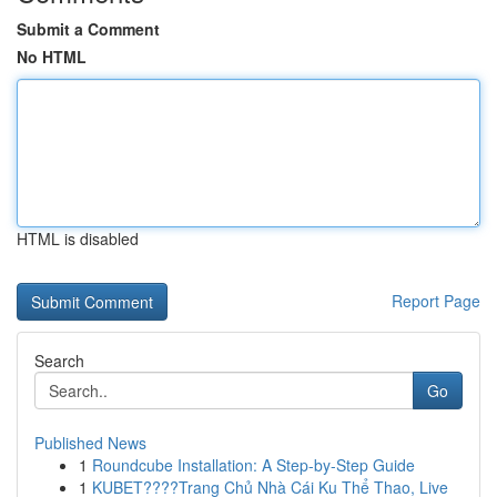
Submit a Comment
No HTML
HTML is disabled
Report Page
Search
Go
Published News
1
Roundcube Installation: A Step-by-Step Guide
1
KUBET????️Trang Chủ Nhà Cái Ku Thể Thao, Live