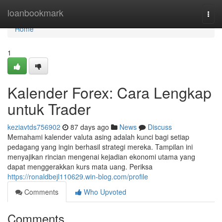
Home
loanbookmark
Togg
navi
Home
1
Kalender Forex: Cara Lengkap
untuk Trader
keziavtds756902
87 days ago
News
Discuss
Memahami kalender valuta asing adalah kunci bagi setiap
pedagang yang ingin berhasil strategi mereka. Tampilan ini
menyajikan rincian mengenai kejadian ekonomi utama yang
dapat menggerakkan kurs mata uang. Periksa
https://ronaldbejl110629.win-blog.com/profile
Comments
Who Upvoted
Comments