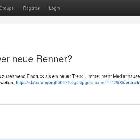
Groups
Register
Login
 Der neue Renner?
lls zunehmend Eindruck als ein neuer Trend . Immer mehr Medienhäus
 weitere
https://deborahqbrg950471.dgbloggers.com/41412585/prerolls