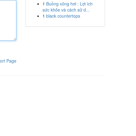
1
Buồng xông hơi : Lợi ích
sức khỏe và cách sử d...
1
black countertops
ort Page