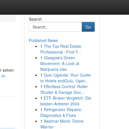
Search
Go
Published News
1
The Top Real Estate
Professional : Find Y...
1
Glasgow's Green
Movement: A Look at
Marijuana Use
er sehen
1
Gulu Uganda: Your Guide
-in-
to Hotels andGulu, Ugan...
1
Effortless Control: Roller
Shutter & Garage Doo...
1
ETF-Broker Vergleich: Die
besten Anbieter 2024
1
Refrigerator Repairs:
Diagnostics & Fixes
1
Aasimar Monk: Divine
Warrior