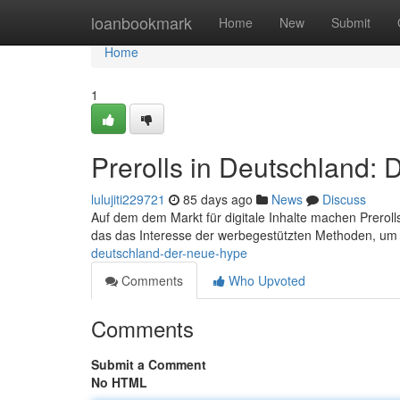
Home
loanbookmark
Home
New
Submit
Home
1
Prerolls in Deutschland:
lulujiti229721
85 days ago
News
Discuss
Auf dem dem Markt für digitale Inhalte machen Prero
das das Interesse der werbegestützten Methoden, um
deutschland-der-neue-hype
Comments
Who Upvoted
Comments
Submit a Comment
No HTML