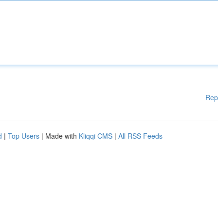
Rep
d
|
Top Users
| Made with
Kliqqi CMS
|
All RSS Feeds