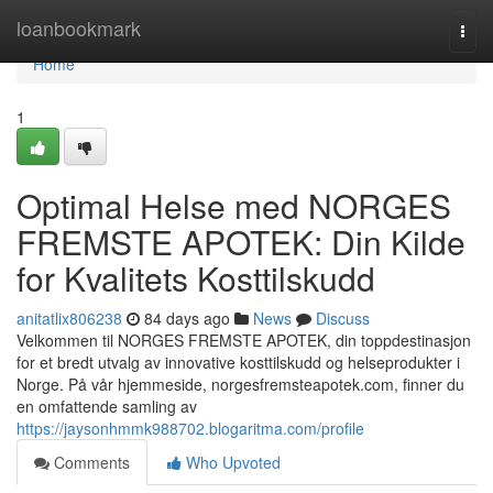
Home
loanbookmark
Togg
navi
Home
1
Optimal Helse med NORGES
FREMSTE APOTEK: Din Kilde
for Kvalitets Kosttilskudd
anitatlix806238
84 days ago
News
Discuss
Velkommen til NORGES FREMSTE APOTEK, din toppdestinasjon
for et bredt utvalg av innovative kosttilskudd og helseprodukter i
Norge. På vår hjemmeside, norgesfremsteapotek.com, finner du
en omfattende samling av
https://jaysonhmmk988702.blogaritma.com/profile
Comments
Who Upvoted