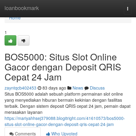
Home
loanbookmark
Togg
navi
Home
1
BOS5000: Situs Slot Online
Gacor dengan Deposit QRIS
Cepat 24 Jam
zayntqcb402453
83 days ago
News
Discuss
Situs BOS5000 adalah sebuah platform permainan slot online
yang menyediakan hiburan bermain kekinian dengan fasilitas
terbaik. Dengan sistem deposit QRIS cepat 24 jam, pemain dapat
merasakan layanan
https://mariyahhsej379088.blogitright.com/41610573/bos5000-
situs-slot-online-gacor-dengan-deposit-qris-cepat-24-jam
Comments
Who Upvoted