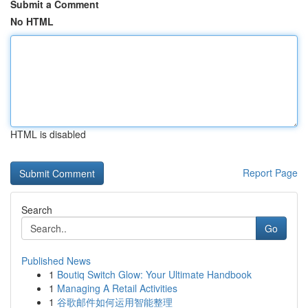
Submit a Comment
No HTML
HTML is disabled
Report Page
Search
Go
Published News
1
Boutiq Switch Glow: Your Ultimate Handbook
1
Managing A Retail Activities
1
谷歌邮件如何运用智能整理