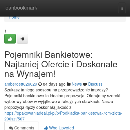
Home
loanbookmark
Togg
navi
Home
1
Pojemniki Bankietowe:
Najtaniej Ofercie i Doskonale
na Wynajem!
amberdett626029
84 days ago
News
Discuss
Szukasz taniego sposobu na przeprowadzenie imprezy?
Pojemniki bankietowe to idealne propozycja! Oferujemy szeroki
wybór wyrobów w wyjątkowo atrakcyjnych stawkach. Nasza
propozycja łączy doskonałą jakość z
https://opakowaniadeal.pl/pl/p/Podkladka-bankietowa-7cm-zlota-
200szt/507
Comments
Who Upvoted