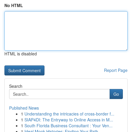
No HTML
HTML is disabled
Report Page
Search
Go
Published News
1
Understanding the intricacies of cross-border f...
1
SIAP4DI: The Entryway to Online Access in M...
1
South Florida Business Consultant : Your Ven...
1
Ideal Monk Histories: Finding Your Path