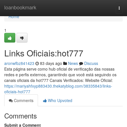
Home
loanbookmark
Togg
navi
Home
1
Links Oficiais:hot777
aronwfbz841423
83 days ago
News
Discuss
Esta página serve como hub oficial de verificação das nossas
redes e perfis externos, garantindo que você está seguindo os
canais oficiais da hot777 Canais Verificados: Website Oficial:
https://mariyahfxyp883430.thekatyblog.com/38335843/links-
oficiais-hot777
Comments
Who Upvoted
Comments
Submit a Comment