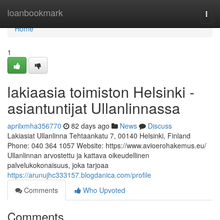
Home
loanbookmark
Togg
navi
Home
1
lakiaasia toimiston Helsinki -
asiantuntijat Ullanlinnassa
aprilxmha356770
82 days ago
News
Discuss
Lakiasiat Ullanlinna Tehtaankatu 7, 00140 Helsinki, Finland
Phone: 040 364 1057 Website: https://www.avioerohakemus.eu/
Ullanlinnan arvostettu ja kattava oikeudellinen
palvelukokonaisuus, joka tarjoaa
https://arunujhc333157.blogdanica.com/profile
Comments
Who Upvoted
Comments