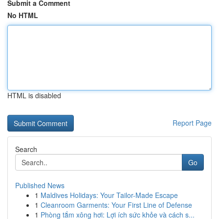
Submit a Comment
No HTML
HTML is disabled
Report Page
Search
Go
Published News
1
Maldives Holidays: Your Tailor-Made Escape
1
Cleanroom Garments: Your First Line of Defense
1
Phòng tắm xông hơi: Lợi ích sức khỏe và cách s...