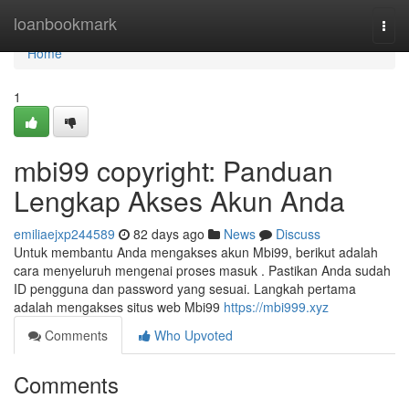
Home
loanbookmark
Togg
navi
Home
1
mbi99 copyright: Panduan
Lengkap Akses Akun Anda
emiliaejxp244589
82 days ago
News
Discuss
Untuk membantu Anda mengakses akun Mbi99, berikut adalah
cara menyeluruh mengenai proses masuk . Pastikan Anda sudah
ID pengguna dan password yang sesuai. Langkah pertama
adalah mengakses situs web Mbi99
https://mbi999.xyz
Comments
Who Upvoted
Comments