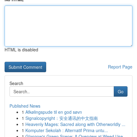
HTML is disabled
Report Page
Search
Go
Published News
1
Afkølingspude til en god søvn
1
Signalcopyright：安全通讯的中文指南
1
Heavenly Mages: Sacred along with Otherworldly ...
1
Komputer Sekolah : Alternatif Prima untu...
1
Glasgow's Green Scene: A Overview at Weed Use