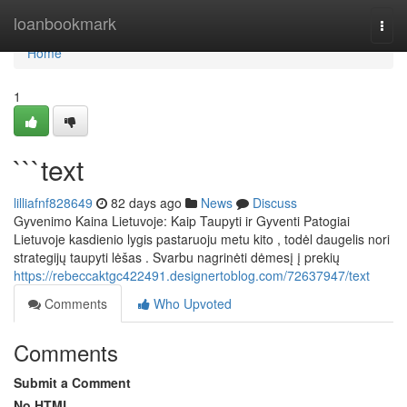
Home
loanbookmark
Togg
navi
Home
1
```text
lilliafnf828649
82 days ago
News
Discuss
Gyvenimo Kaina Lietuvoje: Kaip Taupyti ir Gyventi Patogiai
Lietuvoje kasdienio lygis pastaruoju metu kito , todėl daugelis nori
strategijų taupyti lėšas . Svarbu nagrinėti dėmesį į prekių
https://rebeccaktgc422491.designertoblog.com/72637947/text
Comments
Who Upvoted
Comments
Submit a Comment
No HTML