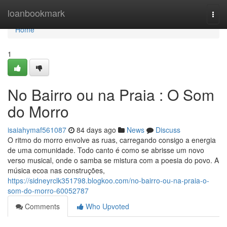
Home
loanbookmark
Togg
navi
Home
1
No Bairro ou na Praia : O Som
do Morro
isaiahymaf561087
84 days ago
News
Discuss
O ritmo do morro envolve as ruas, carregando consigo a energia
de uma comunidade. Todo canto é como se abrisse um novo
verso musical, onde o samba se mistura com a poesia do povo. A
música ecoa nas construções,
https://sidneyrclk351798.blogkoo.com/no-bairro-ou-na-praia-o-
som-do-morro-60052787
Comments
Who Upvoted