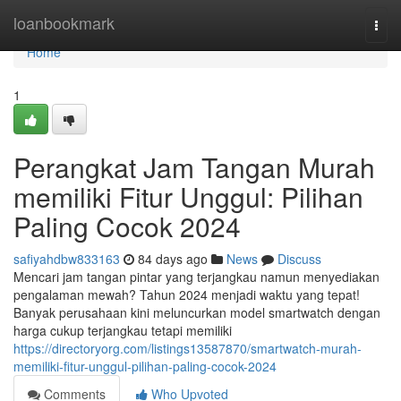
Home
loanbookmark
Togg
navi
Home
1
Perangkat Jam Tangan Murah
memiliki Fitur Unggul: Pilihan
Paling Cocok 2024
safiyahdbw833163
84 days ago
News
Discuss
Mencari jam tangan pintar yang terjangkau namun menyediakan
pengalaman mewah? Tahun 2024 menjadi waktu yang tepat!
Banyak perusahaan kini meluncurkan model smartwatch dengan
harga cukup terjangkau tetapi memiliki
https://directoryorg.com/listings13587870/smartwatch-murah-
memiliki-fitur-unggul-pilihan-paling-cocok-2024
Comments
Who Upvoted