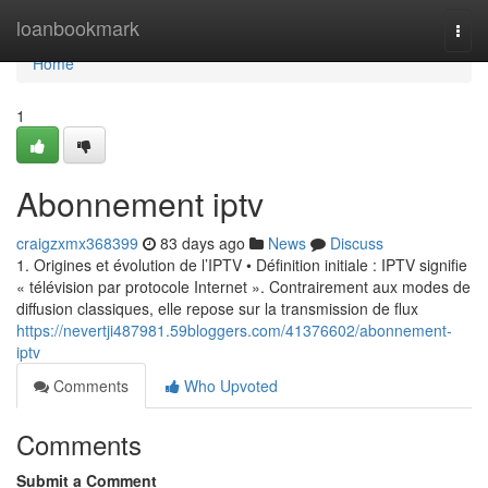
Home
loanbookmark
Togg
navi
Home
1
Abonnement iptv
craigzxmx368399
83 days ago
News
Discuss
1. Origines et évolution de l’IPTV • Définition initiale : IPTV signifie
« télévision par protocole Internet ». Contrairement aux modes de
diffusion classiques, elle repose sur la transmission de flux
https://nevertji487981.59bloggers.com/41376602/abonnement-
iptv
Comments
Who Upvoted
Comments
Submit a Comment