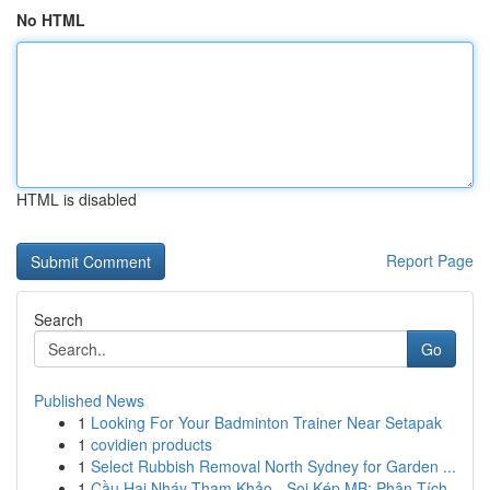
No HTML
HTML is disabled
Report Page
Search
Go
Published News
1
Looking For Your Badminton Trainer Near Setapak
1
covidien products
1
Select Rubbish Removal North Sydney for Garden ...
1
Cầu Hai Nháy Tham Khảo - Soi Kép MB: Phân Tích