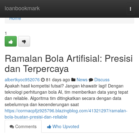
Home
loanbookmark
Togg
navi
Home
1
Ramalan Bola Artifisial: Presisi
dan Terpercaya
albertkyoc952076
81 days ago
News
Discuss
Apakah hasil kompetisi futsal? Jangan khawatir lagi! Dengan
teknologi perhitungan bola AI, tim memberikan data yang tepat
dan reliable. Algoritma tim ditingkatkan secara dengan data
sebelumnya dan kecenderungan saat
https://cormacpfjz925796.blazingblog.com/41321297/ramalan-
bola-buatan-presisi-dan-reliable
Comments
Who Upvoted