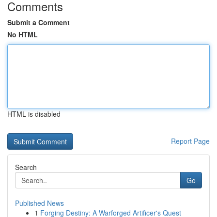
Comments
Submit a Comment
No HTML
HTML is disabled
Report Page
Search
Go
Published News
1
Forging Destiny: A Warforged Artificer's Quest