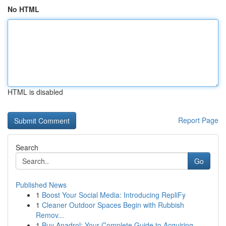
No HTML
HTML is disabled
Report Page
Search
Go
Published News
1
Boost Your Social Media: Introducing RepliFy
1
Cleaner Outdoor Spaces Begin with Rubbish
Remov...
1
Buy Anadrol: Your Complete Guide to Acquiring