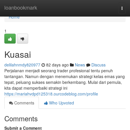
Home
loanbookmark
Togg
navi
Home
1
Kuasai
delilahnmdy820977
82 days ago
News
Discuss
Perjalanan menjadi seorang trader profesional tentu penuh
tantangan. Namun dengan menemukan strategi kelas emas yang
tepat, peluang sukses semakin berkembang. Mulai dari pemula,
kita dapat memperbaiki strategi ini
https://mariahvdpd125318.ourcodeblog.com/profile
Comments
Who Upvoted
Comments
Submit a Comment