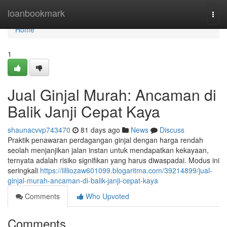
Home
loanbookmark
Togg
navi
Home
1
Jual Ginjal Murah: Ancaman di
Balik Janji Cepat Kaya
shaunacvvp743470
81 days ago
News
Discuss
Praktik penawaran perdagangan ginjal dengan harga rendah
seolah menjanjikan jalan instan untuk mendapatkan kekayaan,
ternyata adalah risiko signifikan yang harus diwaspadai. Modus ini
seringkali
https://lilliozaw601099.blogaritma.com/39214899/jual-
ginjal-murah-ancaman-di-balik-janji-cepat-kaya
Comments
Who Upvoted
Comments