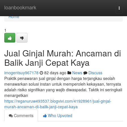
Home
loanbookmark
Togg
navi
Home
1
Jual Ginjal Murah: Ancaman di
Balik Janji Cepat Kaya
imogentsuy967178
82 days ago
News
Discuss
Praktik penawaran jual ginjal dengan harga terjangkau seolah
menawarkan solusi instan untuk memperoleh kekayaan, ternyata
adalah risiko signifikan yang wajib diwaspadai. Taktik ini seringkali
menargetkan
https://reganuruw493537.blogvivi.com/41928961/jual-ginjal-
murah-ancaman-di-balik-janji-cepat-kaya
Comments
Who Upvoted