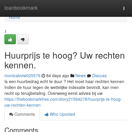
Home
loanbookmark
Togg
navi
Home
1
Huurprijs te hoog? Uw rechten
kennen.
monicabviw025579
84 days ago
News
Discuss
Is een huurbedrag echt te duur ? Het moet haar rechten kennen .
Indien de huur tegen de wettelijke indexatie bevindt, kan men
recht op terugbetaling. Overweeg eerst advies bij uw
https://thebookmarkfree.com/story21594278/huurprijs-te-hoog-
uw-rechten-kennen
Comments
Who Upvoted
Comments