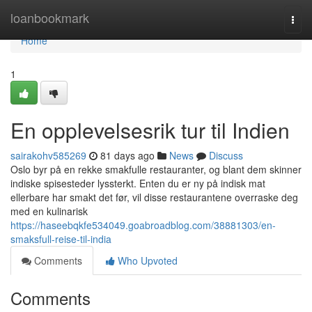
Home
loanbookmark
Togg
navi
Home
1
En opplevelsesrik tur til Indien
sairakohv585269
81 days ago
News
Discuss
Oslo byr på en rekke smakfulle restauranter, og blant dem skinner
indiske spisesteder lyssterkt. Enten du er ny på indisk mat
ellerbare har smakt det før, vil disse restaurantene overraske deg
med en kulinarisk
https://haseebqkfe534049.goabroadblog.com/38881303/en-
smaksfull-reise-til-india
Comments
Who Upvoted
Comments