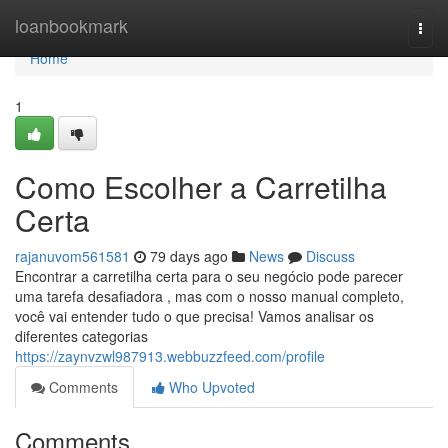
Home
loanbookmark
Togg
navi
Home
1
Como Escolher a Carretilha
Certa
rajanuvom561581
79 days ago
News
Discuss
Encontrar a carretilha certa para o seu negócio pode parecer
uma tarefa desafiadora , mas com o nosso manual completo,
você vai entender tudo o que precisa! Vamos analisar os
diferentes categorias
https://zaynvzwl987913.webbuzzfeed.com/profile
Comments
Who Upvoted
Comments