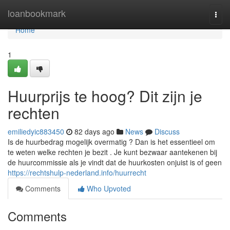
Home
loanbookmark
Togg
navi
Home
1
Huurprijs te hoog? Dit zijn je
rechten
emiliedyic883450
82 days ago
News
Discuss
Is de huurbedrag mogelijk overmatig ? Dan is het essentieel om
te weten welke rechten je bezit . Je kunt bezwaar aantekenen bij
de huurcommissie als je vindt dat de huurkosten onjuist is of geen
https://rechtshulp-nederland.info/huurrecht
Comments
Who Upvoted
Comments