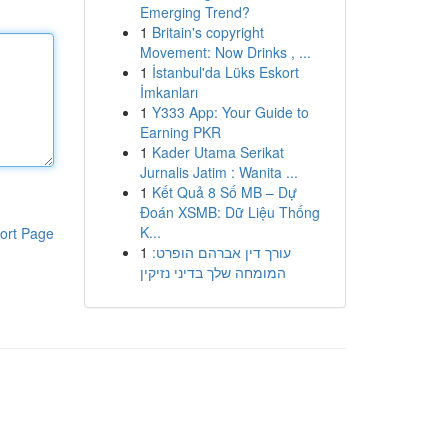
Emerging Trend?
1
Britain's copyright
Movement: Now Drinks , ...
1
İstanbul'da Lüks Eskort
İmkanları
1
Y333 App: Your Guide to
Earning PKR
1
Kader Utama Serikat
Jurnalis Jatim : Wanita ...
1
Kết Quả 8 Số MB – Dự
Đoán XSMB: Dữ Liệu Thống
K...
ort Page
1
עורך דין אברהם הופרט:
המומחה שלך בדיני נזיקין