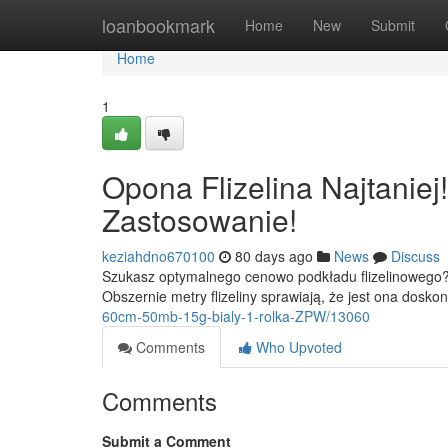
Home
loanbookmark
Home
New
Submit
Home
1
Opona Flizelina Najtanie
Zastosowanie!
keziahdno670100
80 days ago
News
Discuss
Szukasz optymalnego cenowo podkładu flizelinowego? 
Obszernie metry flizeliny sprawiają, że jest ona dosk
60cm-50mb-15g-bialy-1-rolka-ZPW/13060
Comments
Who Upvoted
Comments
Submit a Comment