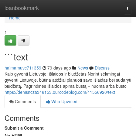
Home
loanbookmark
Togg
navi
Home
1
```text
haimamuvc711359
79 days ago
News
Discuss
Kaip gyventi Lietuvoje: išlaidos ir biudžetas Norint sėkmingai
gyventi Lietuvoje, būtina atidžiai planuoti savo išlaidas bei sudaryti
biudžetą. Pagrindinės išlaidos apima būstą – nuoma arba būsto
https://denisncza346153.ourcodeblog.com/41556920/text
Comments
Who Upvoted
Comments
Submit a Comment
No HTML