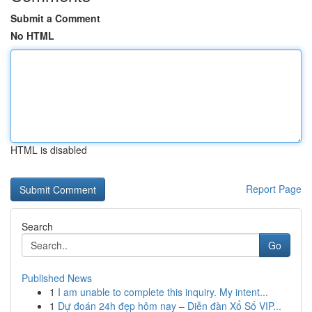
Submit a Comment
No HTML
HTML is disabled
Report Page
Search
Go
Published News
1
I am unable to complete this inquiry. My intent...
1
Dự đoán 24h đẹp hôm nay – Diễn đàn Xổ Số VIP...