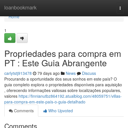
Home
loanbookmark
Togg
navi
Home
1
Propriedades para compra em
PT : Este Guia Abrangente
carlytstj913478
79 days ago
News
Discuss
Procurando a oportunidade dos seus sonhos em este país? O
guia completo explora o propriedades disponíveis para aquisição
, oferecendo informações valiosas sobre localizações populares,
valores
https://finnianutbz864192.atualblog.com/48059751/villas-
para-compra-em-este-país-o-guia-detalhado
Comments
Who Upvoted
Comments