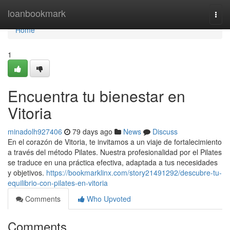
Home
loanbookmark
Togg
navi
Home
1
Encuentra tu bienestar en
Vitoria
minadolh927406
79 days ago
News
Discuss
En el corazón de Vitoria, te invitamos a un viaje de fortalecimiento
a través del método Pilates. Nuestra profesionalidad por el Pilates
se traduce en una práctica efectiva, adaptada a tus necesidades
y objetivos.
https://bookmarklinx.com/story21491292/descubre-tu-
equilibrio-con-pilates-en-vitoria
Comments
Who Upvoted
Comments