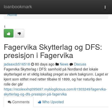
Home
loanbookmark
Togg
navi
Home
1
Fagervika Skytterlag og DFS:
presisjon i Fagervika
jadaaxcb516518
80 days ago
News
Discuss
Fagervika Skytterlag i DFS: samhold på Nordland det lokale
skytterlaget er et viktig lokallag preget av sterk bakgrunn. Laget er
kjent som stiftet med røtter tilbake til 1899, og har naturlig den
rolle der går
https://nicolexxhq095697.mybloglicious.com/61303249/fagervika-
skytterlag-og-dfs-presisjon-på-fagervika
Comments
Who Upvoted