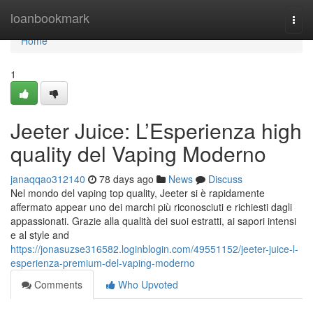
Home
loanbookmark
Togg
navi
Home
1
Jeeter Juice: L’Esperienza high
quality del Vaping Moderno
janaqqao312140
78 days ago
News
Discuss
Nel mondo del vaping top quality, Jeeter si è rapidamente
affermato appear uno dei marchi più riconosciuti e richiesti dagli
appassionati. Grazie alla qualità dei suoi estratti, ai sapori intensi
e al style and
https://jonasuzse316582.loginblogin.com/49551152/jeeter-juice-l-
esperienza-premium-del-vaping-moderno
Comments
Who Upvoted