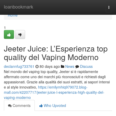
Home
loanbookmark
Togg
navi
Home
1
Jeeter Juice: L’Esperienza top
quality del Vaping Moderno
declannfug733761
80 days ago
News
Discuss
Nel mondo del vaping top quality, Jeeter si è rapidamente
affermato come uno dei marchi più riconosciuti e richiesti dagli
appassionati. Grazie alla qualità dei suoi estratti, ai sapori intensi
e al style innovativo,
https://emilymhiq979072.blog-
mall.com/42207717/jeeter-juice-l-esperienza-high-quality-del-
vaping-moderno
Comments
Who Upvoted