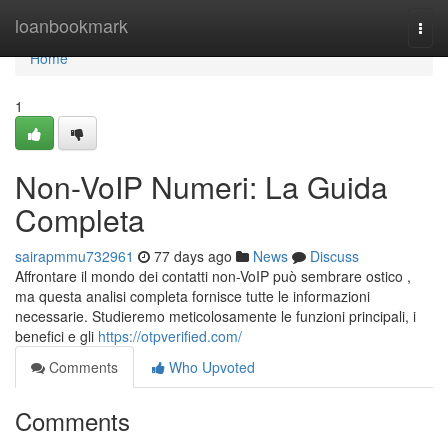
Home
loanbookmark
Togg
navi
Home
1
Non-VoIP Numeri: La Guida
Completa
sairapmmu732961
77 days ago
News
Discuss
Affrontare il mondo dei contatti non-VoIP può sembrare ostico ,
ma questa analisi completa fornisce tutte le informazioni
necessarie. Studieremo meticolosamente le funzioni principali, i
benefici e gli
https://otpverified.com/
Comments
Who Upvoted
Comments