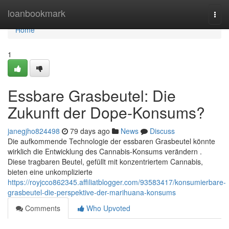
Home
loanbookmark
Togg
navi
Home
1
Essbare Grasbeutel: Die
Zukunft der Dope-Konsums?
janegjho824498
79 days ago
News
Discuss
Die aufkommende Technologie der essbaren Grasbeutel könnte
wirklich die Entwicklung des Cannabis-Konsums verändern .
Diese tragbaren Beutel, gefüllt mit konzentriertem Cannabis,
bieten eine unkomplizierte
https://royjcco862345.affiliatblogger.com/93583417/konsumierbare-
grasbeutel-die-perspektive-der-marihuana-konsums
Comments
Who Upvoted