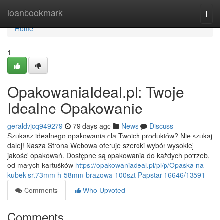
Home
loanbookmark
Togg
navi
Home
1
OpakowaniaIdeal.pl: Twoje
Idealne Opakowanie
geraldvjcq949279
79 days ago
News
Discuss
Szukasz idealnego opakowania dla Twoich produktów? Nie szukaj
dalej! Nasza Strona Webowa oferuje szeroki wybór wysokiej
jakości opakowań. Dostępne są opakowania do każdych potrzeb,
od małych kartuśków
https://opakowaniadeal.pl/pl/p/Opaska-na-
kubek-sr.73mm-h-58mm-brazowa-100szt-Papstar-16646/13591
Comments
Who Upvoted
Comments