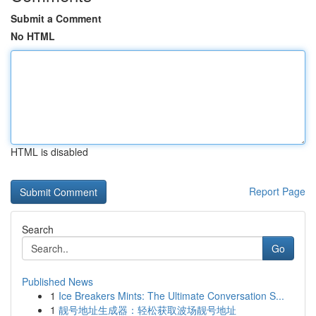
Submit a Comment
No HTML
HTML is disabled
Report Page
Search
Go
Published News
1
Ice Breakers Mints: The Ultimate Conversation S...
1
靓号地址生成器：轻松获取波场靓号地址