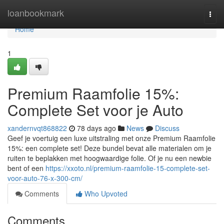
Home
loanbookmark
Togg
navi
Home
1
Premium Raamfolie 15%:
Complete Set voor je Auto
xandernvqt868822
78 days ago
News
Discuss
Geef je voertuig een luxe uitstraling met onze Premium Raamfolie
15%: een complete set! Deze bundel bevat alle materialen om je
ruiten te beplakken met hoogwaardige folie. Of je nu een newbie
bent of een
https://xxoto.nl/premium-raamfolie-15-complete-set-
voor-auto-76-x-300-cm/
Comments
Who Upvoted
Comments