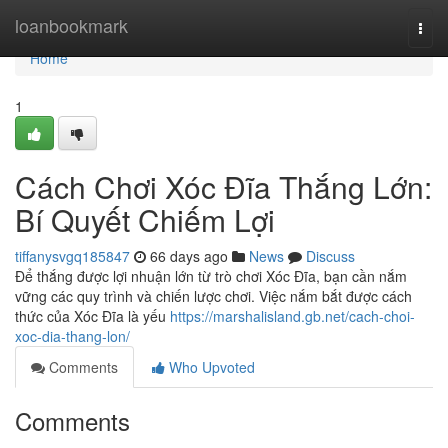
Home
loanbookmark
Togg
navi
Home
1
Cách Chơi Xóc Đĩa Thắng Lớn:
Bí Quyết Chiếm Lợi
tiffanysvgq185847
66 days ago
News
Discuss
Để thắng được lợi nhuận lớn từ trò chơi Xóc Đĩa, bạn cần nắm
vững các quy trình và chiến lược chơi. Việc nắm bắt được cách
thức của Xóc Đĩa là yếu
https://marshalisland.gb.net/cach-choi-
xoc-dia-thang-lon/
Comments
Who Upvoted
Comments