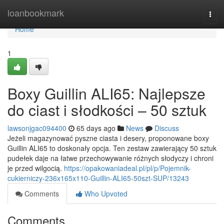
Home
loanbookmark
Togg
navi
Home
1
Boxy Guillin ALI65: Najlepsze
do ciast i słodkości – 50 sztuk
lawsonjgac094400
65 days ago
News
Discuss
Jeżeli magazynować pyszne ciasta i desery, proponowane boxy
Guillin ALI65 to doskonały opcja. Ten zestaw zawierający 50 sztuk
pudełek daje na łatwe przechowywanie różnych słodyczy i chroni
je przed wilgocią.
https://opakowaniadeal.pl/pl/p/Pojemnik-
cukierniczy-236x165x110-Guillin-ALI65-50szt-SUP/13243
Comments
Who Upvoted
Comments