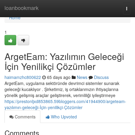
Home
loanbookmark
Togg
navi
Home
1
ArgetEam: Yazılımın Geleceği
İçin Yenilikçi Çözümler
haimamzhc800622
65 days ago
News
Discuss
ArgetEam, uygulama sektöründe devrimci sistemler sunarak
geleceği kucaklıyor . Şirketimiz, iş ortaklarımızın ihtiyaçlarına
yönelik gelişmiş araçlar geliştirerek, verimliliği iyileştirmeye
https://prestonljxd853865.59bloggers.com/41944900/argeteam-
yazılımın-geleceği-İçin-yenilikçi-Çözümler
Comments
Who Upvoted
Comments