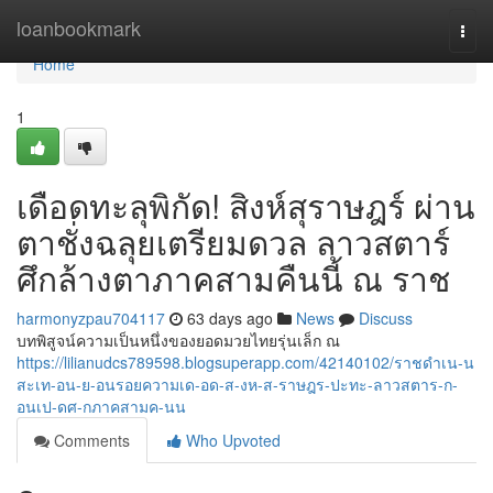
Home
loanbookmark
Togg
navi
Home
1
เดือดทะลุพิกัด! สิงห์สุราษฎร์ ผ่าน
ตาชั่งฉลุยเตรียมดวล ลาวสตาร์
ศึกล้างตาภาคสามคืนนี้ ณ ราช
harmonyzpau704117
63 days ago
News
Discuss
บทพิสูจน์ความเป็นหนึ่งของยอดมวยไทยรุ่นเล็ก ณ
https://lilianudcs789598.blogsuperapp.com/42140102/ราชดำเน-น
สะเท-อน-ย-อนรอยความเด-อด-ส-งห-ส-ราษฎร-ปะทะ-ลาวสตาร-ก-
อนเป-ดศ-กภาคสามค-นน
Comments
Who Upvoted