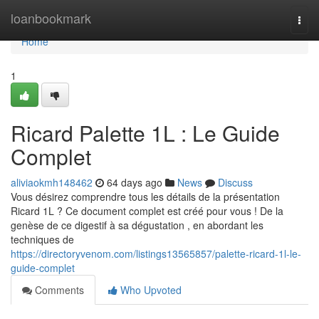
Home
loanbookmark
Togg
navi
Home
1
Ricard Palette 1L : Le Guide
Complet
aliviaokmh148462
64 days ago
News
Discuss
Vous désirez comprendre tous les détails de la présentation
Ricard 1L ? Ce document complet est créé pour vous ! De la
genèse de ce digestif à sa dégustation , en abordant les
techniques de
https://directoryvenom.com/listings13565857/palette-ricard-1l-le-
guide-complet
Comments
Who Upvoted