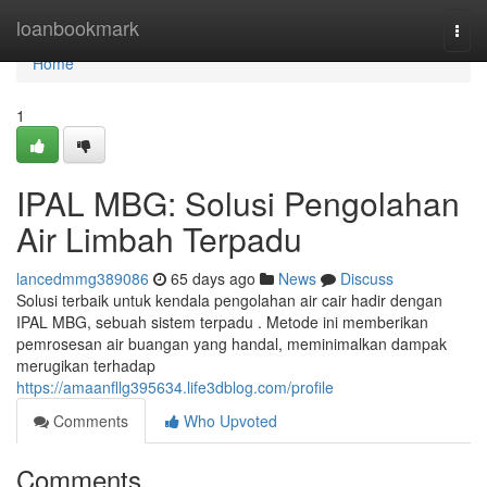
Home
loanbookmark
Togg
navi
Home
1
IPAL MBG: Solusi Pengolahan
Air Limbah Terpadu
lancedmmg389086
65 days ago
News
Discuss
Solusi terbaik untuk kendala pengolahan air cair hadir dengan
IPAL MBG, sebuah sistem terpadu . Metode ini memberikan
pemrosesan air buangan yang handal, meminimalkan dampak
merugikan terhadap
https://amaanfllg395634.life3dblog.com/profile
Comments
Who Upvoted
Comments